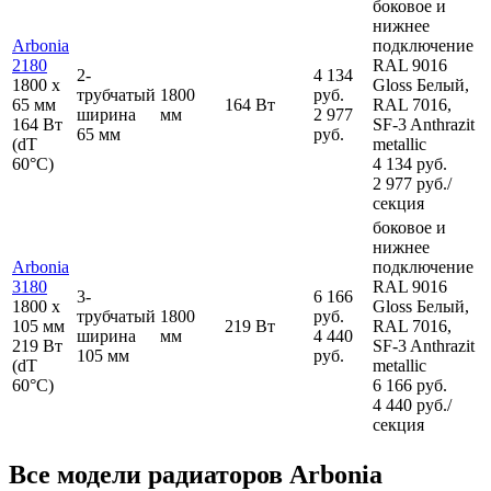
боковое и
нижнее
Arbonia
подключение
2180
RAL 9016
2-
4 134
1800
x
Gloss Белый,
трубчатый
1800
руб.
65 мм
164 Вт
RAL 7016,
ширина
мм
2 977
164 Вт
SF-3 Anthrazit
65 мм
руб.
(dT
metallic
60°C)
4 134 руб.
2 977 руб./
секция
боковое и
нижнее
Arbonia
подключение
3180
RAL 9016
3-
6 166
1800
x
Gloss Белый,
трубчатый
1800
руб.
105 мм
219 Вт
RAL 7016,
ширина
мм
4 440
219 Вт
SF-3 Anthrazit
105 мм
руб.
(dT
metallic
60°C)
6 166 руб.
4 440 руб./
секция
Все модели радиаторов Arbonia