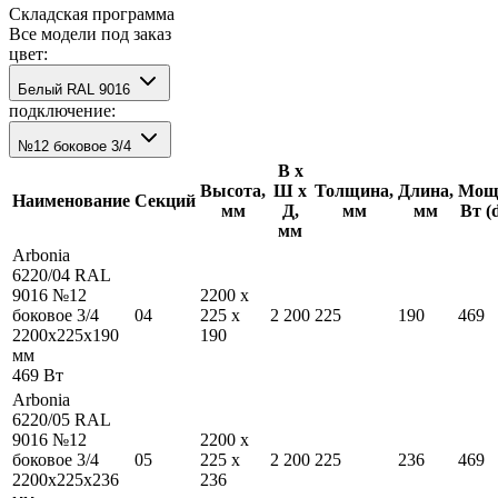
Складская программа
Все модели под заказ
цвет:
Белый RAL 9016
подключение:
№12 боковое 3/4
В х
Высота,
Ш х
Толщина,
Длина,
Мощн
Наименование
Секций
мм
Д,
мм
мм
Вт (
мм
Arbonia
6220/04 RAL
9016 №12
2200
x
боковое 3/4
04
225
x
2 200
225
190
469
2200
x
225
x
190
190
мм
469
Вт
Arbonia
6220/05 RAL
9016 №12
2200
x
боковое 3/4
05
225
x
2 200
225
236
469
2200
x
225
x
236
236