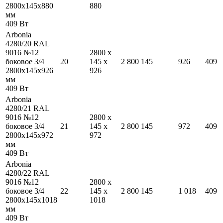
2800
x
145
x
880
880
мм
409
Вт
Arbonia
4280/20 RAL
9016 №12
2800
x
боковое 3/4
20
145
x
2 800
145
926
409
2800
x
145
x
926
926
мм
409
Вт
Arbonia
4280/21 RAL
9016 №12
2800
x
боковое 3/4
21
145
x
2 800
145
972
409
2800
x
145
x
972
972
мм
409
Вт
Arbonia
4280/22 RAL
9016 №12
2800
x
боковое 3/4
22
145
x
2 800
145
1 018
409
2800
x
145
x
1018
1018
мм
409
Вт