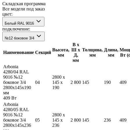
Складская программа
Все модели под заказ
цвет:
Белый RAL 9016
подключение:
№12 боковое 3/4
В х
Высота,
Ш х
Толщина,
Длина,
Мощн
Наименование
Секций
мм
Д,
мм
мм
Вт (
мм
Arbonia
4280/04 RAL
9016 №12
2800
x
боковое 3/4
04
145
x
2 800
145
190
409
2800
x
145
x
190
190
мм
409
Вт
Arbonia
4280/05 RAL
9016 №12
2800
x
боковое 3/4
05
145
x
2 800
145
236
409
2800
x
145
x
236
236