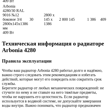
409
Вт
Arbonia
4280/30 RAL
9016 №12
2800
x
боковое 3/4
30
145
x
2 800
145
1 386
409
2800
x
145
x
1386
1386
мм
409
Вт
Техническая информация о радиаторе
Arbonia
4280
Правила эксплуатации
Чтобы ваш радиатор Arbonia
4280
работал долго и надёжно,
важно строго следовать этим рекомендациям и избегать
действий, которые могут его повредить или сократить срок
службы.
Берегите радиатор от любых механических повреждений: не
стучите по нему и не ставьте на него тяжёлые предметы,
чтобы не нарушить его целостность. Если радиатор
используется в водяной системе, не допускайте замерзания
воды внутри. Важно понимать, что радиатор предназначен