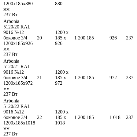
1200
x
185
x
880
880
мм
237
Вт
Arbonia
5120/20 RAL
9016 №12
1200
x
боковое 3/4
20
185
x
1 200
185
926
237
1200
x
185
x
926
926
мм
237
Вт
Arbonia
5120/21 RAL
9016 №12
1200
x
боковое 3/4
21
185
x
1 200
185
972
237
1200
x
185
x
972
972
мм
237
Вт
Arbonia
5120/22 RAL
9016 №12
1200
x
боковое 3/4
22
185
x
1 200
185
1 018
237
1200
x
185
x
1018
1018
мм
237
Вт