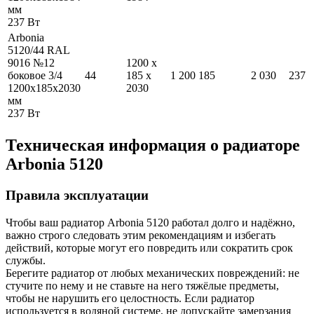
мм
237
Вт
Arbonia
5120/44 RAL
9016 №12
1200
x
боковое 3/4
44
185
x
1 200
185
2 030
237
1200
x
185
x
2030
2030
мм
237
Вт
Техническая информация о радиаторе
Arbonia
5120
Правила эксплуатации
Чтобы ваш радиатор Arbonia
5120
работал долго и надёжно,
важно строго следовать этим рекомендациям и избегать
действий, которые могут его повредить или сократить срок
службы.
Берегите радиатор от любых механических повреждений: не
стучите по нему и не ставьте на него тяжёлые предметы,
чтобы не нарушить его целостность. Если радиатор
используется в водяной системе, не допускайте замерзания