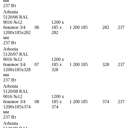
мм
237
Вт
Arbonia
5120/06 RAL
9016 №12
1200
x
боковое 3/4
06
185
x
1 200
185
282
237
1200
x
185
x
282
282
мм
237
Вт
Arbonia
5120/07 RAL
9016 №12
1200
x
боковое 3/4
07
185
x
1 200
185
328
237
1200
x
185
x
328
328
мм
237
Вт
Arbonia
5120/08 RAL
9016 №12
1200
x
боковое 3/4
08
185
x
1 200
185
374
237
1200
x
185
x
374
374
мм
237
Вт
Arbonia