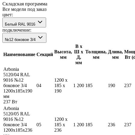
Складская программа
Все модели под заказ
цвет:
Белый RAL 9016
подключение:
№12 боковое 3/4
В х
Высота,
Ш х
Толщина,
Длина,
Мощн
Наименование
Секций
мм
Д,
мм
мм
Вт (
мм
Arbonia
5120/04 RAL
9016 №12
1200
x
боковое 3/4
04
185
x
1 200
185
190
237
1200
x
185
x
190
190
мм
237
Вт
Arbonia
5120/05 RAL
9016 №12
1200
x
боковое 3/4
05
185
x
1 200
185
236
237
1200
x
185
x
236
236