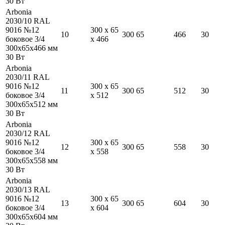
30
Вт
Arbonia
2030/10 RAL
9016 №12
300
x
65
10
300
65
466
30
боковое 3/4
x
466
300
x
65
x
466
мм
30
Вт
Arbonia
2030/11 RAL
9016 №12
300
x
65
11
300
65
512
30
боковое 3/4
x
512
300
x
65
x
512
мм
30
Вт
Arbonia
2030/12 RAL
9016 №12
300
x
65
12
300
65
558
30
боковое 3/4
x
558
300
x
65
x
558
мм
30
Вт
Arbonia
2030/13 RAL
9016 №12
300
x
65
13
300
65
604
30
боковое 3/4
x
604
300
x
65
x
604
мм