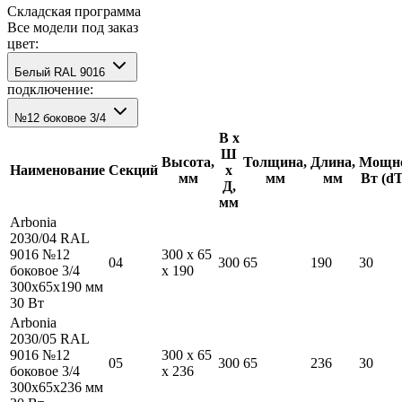
Складская программа
Все модели под заказ
цвет:
Белый RAL 9016
подключение:
№12 боковое 3/4
В х
Ш
Высота,
Толщина,
Длина,
Мощно
Наименование
Секций
х
мм
мм
мм
Вт (d
Д,
мм
Arbonia
2030/04 RAL
9016 №12
300
x
65
04
300
65
190
30
боковое 3/4
x
190
300
x
65
x
190
мм
30
Вт
Arbonia
2030/05 RAL
9016 №12
300
x
65
05
300
65
236
30
боковое 3/4
x
236
300
x
65
x
236
мм