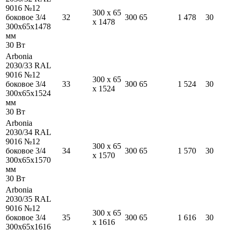
9016 №12
300
x
65
боковое 3/4
32
300
65
1 478
30
x
1478
300
x
65
x
1478
мм
30
Вт
Arbonia
2030/33 RAL
9016 №12
300
x
65
боковое 3/4
33
300
65
1 524
30
x
1524
300
x
65
x
1524
мм
30
Вт
Arbonia
2030/34 RAL
9016 №12
300
x
65
боковое 3/4
34
300
65
1 570
30
x
1570
300
x
65
x
1570
мм
30
Вт
Arbonia
2030/35 RAL
9016 №12
300
x
65
боковое 3/4
35
300
65
1 616
30
x
1616
300
x
65
x
1616