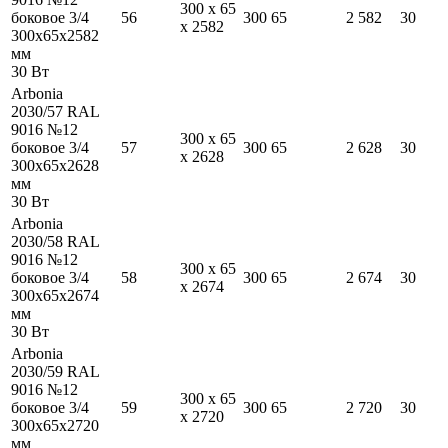
300
x
65
боковое 3/4
56
300
65
2 582
30
x
2582
300
x
65
x
2582
мм
30
Вт
Arbonia
2030/57 RAL
9016 №12
300
x
65
боковое 3/4
57
300
65
2 628
30
x
2628
300
x
65
x
2628
мм
30
Вт
Arbonia
2030/58 RAL
9016 №12
300
x
65
боковое 3/4
58
300
65
2 674
30
x
2674
300
x
65
x
2674
мм
30
Вт
Arbonia
2030/59 RAL
9016 №12
300
x
65
боковое 3/4
59
300
65
2 720
30
x
2720
300
x
65
x
2720
мм