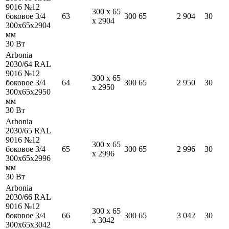
9016 №12
300
x
65
боковое 3/4
63
300
65
2 904
30
x
2904
300
x
65
x
2904
мм
30
Вт
Arbonia
2030/64 RAL
9016 №12
300
x
65
боковое 3/4
64
300
65
2 950
30
x
2950
300
x
65
x
2950
мм
30
Вт
Arbonia
2030/65 RAL
9016 №12
300
x
65
боковое 3/4
65
300
65
2 996
30
x
2996
300
x
65
x
2996
мм
30
Вт
Arbonia
2030/66 RAL
9016 №12
300
x
65
боковое 3/4
66
300
65
3 042
30
x
3042
300
x
65
x
3042