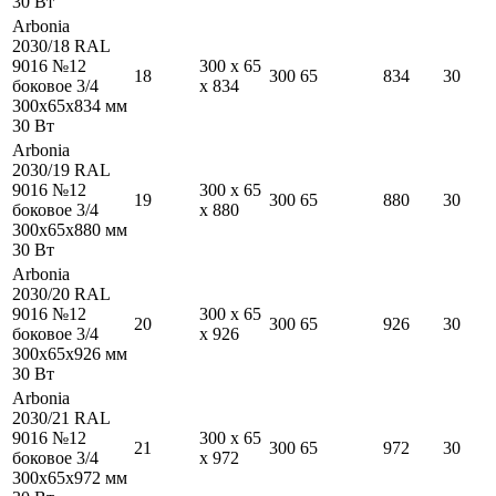
30
Вт
Arbonia
2030/18 RAL
9016 №12
300
x
65
18
300
65
834
30
боковое 3/4
x
834
300
x
65
x
834
мм
30
Вт
Arbonia
2030/19 RAL
9016 №12
300
x
65
19
300
65
880
30
боковое 3/4
x
880
300
x
65
x
880
мм
30
Вт
Arbonia
2030/20 RAL
9016 №12
300
x
65
20
300
65
926
30
боковое 3/4
x
926
300
x
65
x
926
мм
30
Вт
Arbonia
2030/21 RAL
9016 №12
300
x
65
21
300
65
972
30
боковое 3/4
x
972
300
x
65
x
972
мм