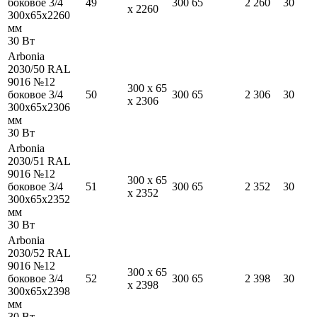
боковое 3/4
49
300
65
2 260
30
x
2260
300
x
65
x
2260
мм
30
Вт
Arbonia
2030/50 RAL
9016 №12
300
x
65
боковое 3/4
50
300
65
2 306
30
x
2306
300
x
65
x
2306
мм
30
Вт
Arbonia
2030/51 RAL
9016 №12
300
x
65
боковое 3/4
51
300
65
2 352
30
x
2352
300
x
65
x
2352
мм
30
Вт
Arbonia
2030/52 RAL
9016 №12
300
x
65
боковое 3/4
52
300
65
2 398
30
x
2398
300
x
65
x
2398
мм
30
Вт