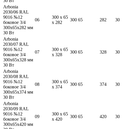
30
Вт
Arbonia
2030/06 RAL
9016 №12
300
x
65
06
300
65
282
30
боковое 3/4
x
282
300
x
65
x
282
мм
30
Вт
Arbonia
2030/07 RAL
9016 №12
300
x
65
07
300
65
328
30
боковое 3/4
x
328
300
x
65
x
328
мм
30
Вт
Arbonia
2030/08 RAL
9016 №12
300
x
65
08
300
65
374
30
боковое 3/4
x
374
300
x
65
x
374
мм
30
Вт
Arbonia
2030/09 RAL
9016 №12
300
x
65
09
300
65
420
30
боковое 3/4
x
420
300
x
65
x
420
мм