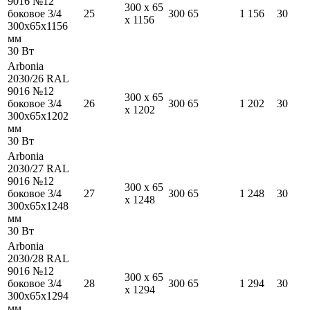
9016 №12
300
x
65
боковое 3/4
25
300
65
1 156
30
x
1156
300
x
65
x
1156
мм
30
Вт
Arbonia
2030/26 RAL
9016 №12
300
x
65
боковое 3/4
26
300
65
1 202
30
x
1202
300
x
65
x
1202
мм
30
Вт
Arbonia
2030/27 RAL
9016 №12
300
x
65
боковое 3/4
27
300
65
1 248
30
x
1248
300
x
65
x
1248
мм
30
Вт
Arbonia
2030/28 RAL
9016 №12
300
x
65
боковое 3/4
28
300
65
1 294
30
x
1294
300
x
65
x
1294
мм