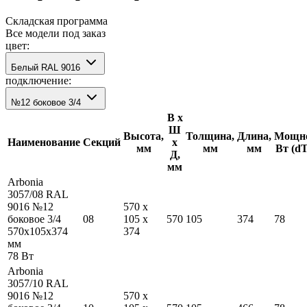
Складская программа
Все модели под заказ
цвет:
Белый RAL 9016
подключение:
№12 боковое 3/4
В х
Ш
Высота,
Толщина,
Длина,
Мощно
Наименование
Секций
х
мм
мм
мм
Вт (d
Д,
мм
Arbonia
3057/08 RAL
9016 №12
570
x
боковое 3/4
08
105
x
570
105
374
78
570
x
105
x
374
374
мм
78
Вт
Arbonia
3057/10 RAL
9016 №12
570
x