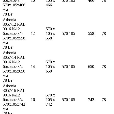
боковое 3/4
10
105
x
570
105
466
78
570
x
105
x
466
466
мм
78
Вт
Arbonia
3057/12 RAL
9016 №12
570
x
боковое 3/4
12
105
x
570
105
558
78
570
x
105
x
558
558
мм
78
Вт
Arbonia
3057/14 RAL
9016 №12
570
x
боковое 3/4
14
105
x
570
105
650
78
570
x
105
x
650
650
мм
78
Вт
Arbonia
3057/16 RAL
9016 №12
570
x
боковое 3/4
16
105
x
570
105
742
78
570
x
105
x
742
742
мм
78
Вт