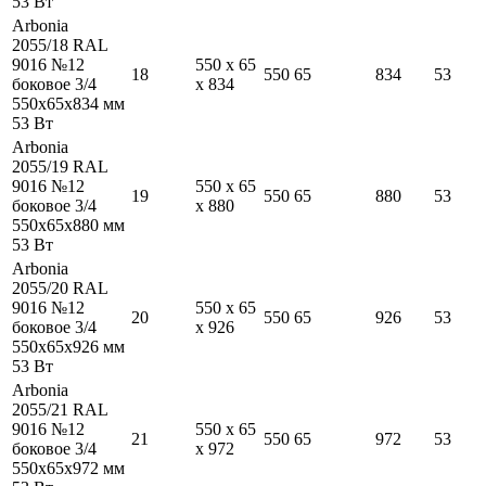
53
Вт
Arbonia
2055/18 RAL
9016 №12
550
x
65
18
550
65
834
53
боковое 3/4
x
834
550
x
65
x
834
мм
53
Вт
Arbonia
2055/19 RAL
9016 №12
550
x
65
19
550
65
880
53
боковое 3/4
x
880
550
x
65
x
880
мм
53
Вт
Arbonia
2055/20 RAL
9016 №12
550
x
65
20
550
65
926
53
боковое 3/4
x
926
550
x
65
x
926
мм
53
Вт
Arbonia
2055/21 RAL
9016 №12
550
x
65
21
550
65
972
53
боковое 3/4
x
972
550
x
65
x
972
мм