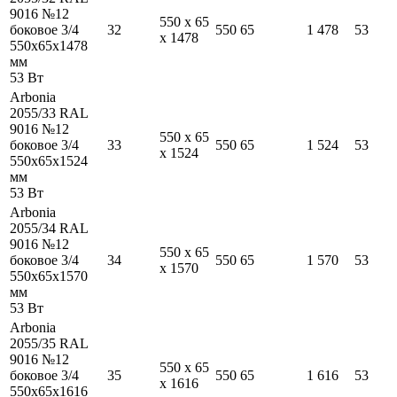
9016 №12
550
x
65
боковое 3/4
32
550
65
1 478
53
x
1478
550
x
65
x
1478
мм
53
Вт
Arbonia
2055/33 RAL
9016 №12
550
x
65
боковое 3/4
33
550
65
1 524
53
x
1524
550
x
65
x
1524
мм
53
Вт
Arbonia
2055/34 RAL
9016 №12
550
x
65
боковое 3/4
34
550
65
1 570
53
x
1570
550
x
65
x
1570
мм
53
Вт
Arbonia
2055/35 RAL
9016 №12
550
x
65
боковое 3/4
35
550
65
1 616
53
x
1616
550
x
65
x
1616