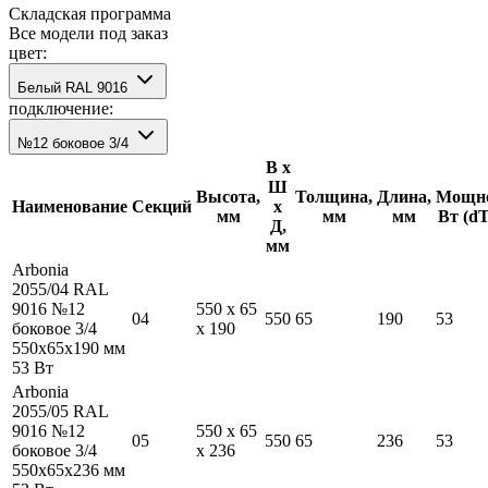
Складская программа
Все модели под заказ
цвет:
Белый RAL 9016
подключение:
№12 боковое 3/4
В х
Ш
Высота,
Толщина,
Длина,
Мощно
Наименование
Секций
х
мм
мм
мм
Вт (d
Д,
мм
Arbonia
2055/04 RAL
9016 №12
550
x
65
04
550
65
190
53
боковое 3/4
x
190
550
x
65
x
190
мм
53
Вт
Arbonia
2055/05 RAL
9016 №12
550
x
65
05
550
65
236
53
боковое 3/4
x
236
550
x
65
x
236
мм