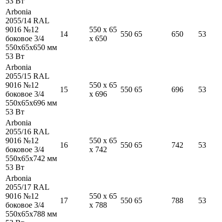
53
Вт
Arbonia
2055/14 RAL
9016 №12
550
x
65
14
550
65
650
53
боковое 3/4
x
650
550
x
65
x
650
мм
53
Вт
Arbonia
2055/15 RAL
9016 №12
550
x
65
15
550
65
696
53
боковое 3/4
x
696
550
x
65
x
696
мм
53
Вт
Arbonia
2055/16 RAL
9016 №12
550
x
65
16
550
65
742
53
боковое 3/4
x
742
550
x
65
x
742
мм
53
Вт
Arbonia
2055/17 RAL
9016 №12
550
x
65
17
550
65
788
53
боковое 3/4
x
788
550
x
65
x
788
мм