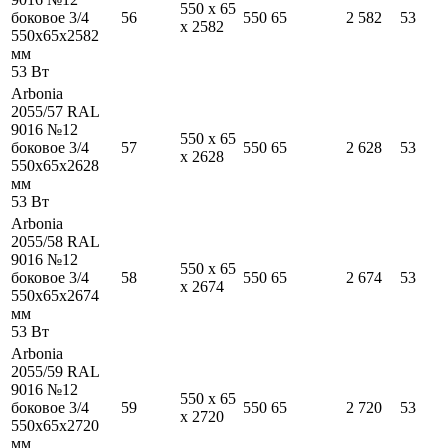
550
x
65
боковое 3/4
56
550
65
2 582
53
x
2582
550
x
65
x
2582
мм
53
Вт
Arbonia
2055/57 RAL
9016 №12
550
x
65
боковое 3/4
57
550
65
2 628
53
x
2628
550
x
65
x
2628
мм
53
Вт
Arbonia
2055/58 RAL
9016 №12
550
x
65
боковое 3/4
58
550
65
2 674
53
x
2674
550
x
65
x
2674
мм
53
Вт
Arbonia
2055/59 RAL
9016 №12
550
x
65
боковое 3/4
59
550
65
2 720
53
x
2720
550
x
65
x
2720
мм