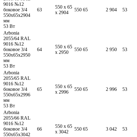
9016 №12
550
x
65
боковое 3/4
63
550
65
2 904
53
x
2904
550
x
65
x
2904
мм
53
Вт
Arbonia
2055/64 RAL
9016 №12
550
x
65
боковое 3/4
64
550
65
2 950
53
x
2950
550
x
65
x
2950
мм
53
Вт
Arbonia
2055/65 RAL
9016 №12
550
x
65
боковое 3/4
65
550
65
2 996
53
x
2996
550
x
65
x
2996
мм
53
Вт
Arbonia
2055/66 RAL
9016 №12
550
x
65
боковое 3/4
66
550
65
3 042
53
x
3042
550
x
65
x
3042