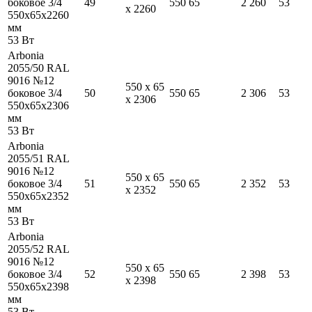
боковое 3/4
49
550
65
2 260
53
x
2260
550
x
65
x
2260
мм
53
Вт
Arbonia
2055/50 RAL
9016 №12
550
x
65
боковое 3/4
50
550
65
2 306
53
x
2306
550
x
65
x
2306
мм
53
Вт
Arbonia
2055/51 RAL
9016 №12
550
x
65
боковое 3/4
51
550
65
2 352
53
x
2352
550
x
65
x
2352
мм
53
Вт
Arbonia
2055/52 RAL
9016 №12
550
x
65
боковое 3/4
52
550
65
2 398
53
x
2398
550
x
65
x
2398
мм
53
Вт