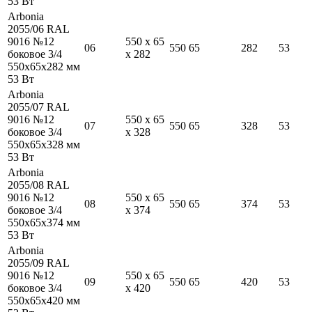
53
Вт
Arbonia
2055/06 RAL
9016 №12
550
x
65
06
550
65
282
53
боковое 3/4
x
282
550
x
65
x
282
мм
53
Вт
Arbonia
2055/07 RAL
9016 №12
550
x
65
07
550
65
328
53
боковое 3/4
x
328
550
x
65
x
328
мм
53
Вт
Arbonia
2055/08 RAL
9016 №12
550
x
65
08
550
65
374
53
боковое 3/4
x
374
550
x
65
x
374
мм
53
Вт
Arbonia
2055/09 RAL
9016 №12
550
x
65
09
550
65
420
53
боковое 3/4
x
420
550
x
65
x
420
мм