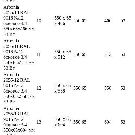
53
Вт
Arbonia
2055/10 RAL
9016 №12
550
x
65
10
550
65
466
53
боковое 3/4
x
466
550
x
65
x
466
мм
53
Вт
Arbonia
2055/11 RAL
9016 №12
550
x
65
11
550
65
512
53
боковое 3/4
x
512
550
x
65
x
512
мм
53
Вт
Arbonia
2055/12 RAL
9016 №12
550
x
65
12
550
65
558
53
боковое 3/4
x
558
550
x
65
x
558
мм
53
Вт
Arbonia
2055/13 RAL
9016 №12
550
x
65
13
550
65
604
53
боковое 3/4
x
604
550
x
65
x
604
мм