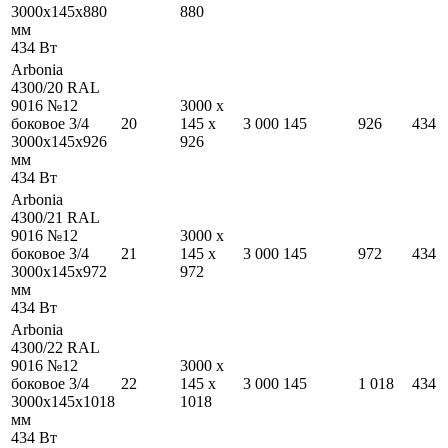
3000
x
145
x
880
880
мм
434
Вт
Arbonia
4300/20 RAL
9016 №12
3000
x
боковое 3/4
20
145
x
3 000
145
926
434
3000
x
145
x
926
926
мм
434
Вт
Arbonia
4300/21 RAL
9016 №12
3000
x
боковое 3/4
21
145
x
3 000
145
972
434
3000
x
145
x
972
972
мм
434
Вт
Arbonia
4300/22 RAL
9016 №12
3000
x
боковое 3/4
22
145
x
3 000
145
1 018
434
3000
x
145
x
1018
1018
мм
434
Вт