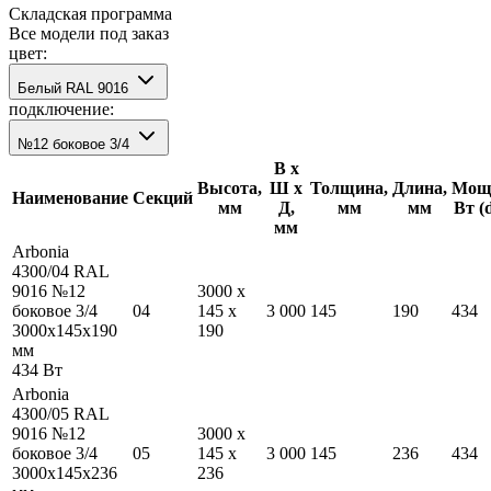
Складская программа
Все модели под заказ
цвет:
Белый RAL 9016
подключение:
№12 боковое 3/4
В х
Высота,
Ш х
Толщина,
Длина,
Мощн
Наименование
Секций
мм
Д,
мм
мм
Вт (
мм
Arbonia
4300/04 RAL
9016 №12
3000
x
боковое 3/4
04
145
x
3 000
145
190
434
3000
x
145
x
190
190
мм
434
Вт
Arbonia
4300/05 RAL
9016 №12
3000
x
боковое 3/4
05
145
x
3 000
145
236
434
3000
x
145
x
236
236