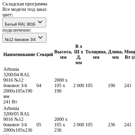
Складская программа
Все модели под заказ
цвет:
Белый RAL 9016
подключение:
№12 боковое 3/4
В х
Высота,
Ш х
Толщина,
Длина,
Мощн
Наименование
Секций
мм
Д,
мм
мм
Вт (
мм
Arbonia
3200/04 RAL
9016 №12
2000
x
боковое 3/4
04
105
x
2 000
105
190
241
2000
x
105
x
190
190
мм
241
Вт
Arbonia
3200/05 RAL
9016 №12
2000
x
боковое 3/4
05
105
x
2 000
105
236
241
2000
x
105
x
236
236