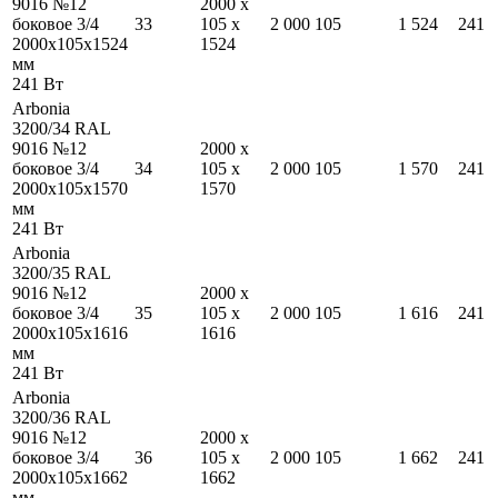
9016 №12
2000
x
боковое 3/4
33
105
x
2 000
105
1 524
241
2000
x
105
x
1524
1524
мм
241
Вт
Arbonia
3200/34 RAL
9016 №12
2000
x
боковое 3/4
34
105
x
2 000
105
1 570
241
2000
x
105
x
1570
1570
мм
241
Вт
Arbonia
3200/35 RAL
9016 №12
2000
x
боковое 3/4
35
105
x
2 000
105
1 616
241
2000
x
105
x
1616
1616
мм
241
Вт
Arbonia
3200/36 RAL
9016 №12
2000
x
боковое 3/4
36
105
x
2 000
105
1 662
241
2000
x
105
x
1662
1662
мм