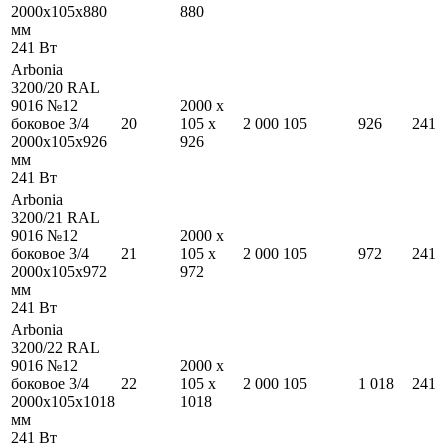
2000
x
105
x
880
880
мм
241
Вт
Arbonia
3200/20 RAL
9016 №12
2000
x
боковое 3/4
20
105
x
2 000
105
926
241
2000
x
105
x
926
926
мм
241
Вт
Arbonia
3200/21 RAL
9016 №12
2000
x
боковое 3/4
21
105
x
2 000
105
972
241
2000
x
105
x
972
972
мм
241
Вт
Arbonia
3200/22 RAL
9016 №12
2000
x
боковое 3/4
22
105
x
2 000
105
1 018
241
2000
x
105
x
1018
1018
мм
241
Вт