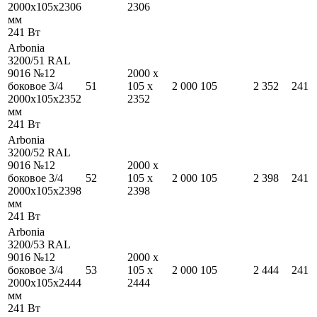
2000
x
105
x
2306
2306
мм
241
Вт
Arbonia
3200/51 RAL
9016 №12
2000
x
боковое 3/4
51
105
x
2 000
105
2 352
241
2000
x
105
x
2352
2352
мм
241
Вт
Arbonia
3200/52 RAL
9016 №12
2000
x
боковое 3/4
52
105
x
2 000
105
2 398
241
2000
x
105
x
2398
2398
мм
241
Вт
Arbonia
3200/53 RAL
9016 №12
2000
x
боковое 3/4
53
105
x
2 000
105
2 444
241
2000
x
105
x
2444
2444
мм
241
Вт