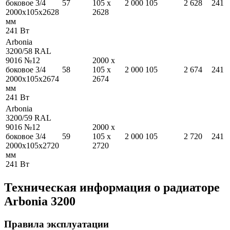
боковое 3/4
57
105
x
2 000
105
2 628
241
2000
x
105
x
2628
2628
мм
241
Вт
Arbonia
3200/58 RAL
9016 №12
2000
x
боковое 3/4
58
105
x
2 000
105
2 674
241
2000
x
105
x
2674
2674
мм
241
Вт
Arbonia
3200/59 RAL
9016 №12
2000
x
боковое 3/4
59
105
x
2 000
105
2 720
241
2000
x
105
x
2720
2720
мм
241
Вт
Техническая информация о радиаторе
Arbonia
3200
Правила эксплуатации